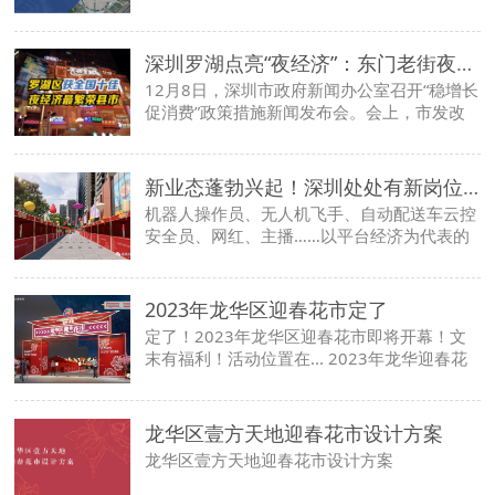
位，完善配套，提升公园档次和影响力，在全
市打造标杆品牌的方向而努力。项目融合餐
饮、文化、旅游、体育、游乐场等生活服务消
深圳罗湖点亮“夜经济”：东门老街夜市烟火气十足
费，政府牵头主导，企业运营投入，通过“放
12月8日，深圳市政府新闻办公室召开“稳增长
管服”来提升生存竞争力。通过企业完善和科
促消费”政策措施新闻发布会。会上，市发改
学的管理，能保障产业健康发展；在政企通力
委副主任王浚表示，我市有关部门正在陆续出
合作的前提下，最终目标是把坪山公园打造
台一批政策，帮助中小企业和个体户尽快恢复
成“创新坪山，未来之城”的有坪山特色的全国
生产经营。据悉，2022年12月8日至2023年3
新业态蓬勃兴起！深圳处处有新岗位 到处是新机会
示范性公园。
月1日，罗湖区将举办新年时尚街区消费节，
机器人操作员、无人机飞手、自动配送车云控
以进一步激发市场活力，释放消费潜力。罗湖
安全员、网红、主播……以平台经济为代表的
区支持此次活动高达1亿元，包括6000万元购
新业态正在深圳蓬勃兴起，加速催生新职业，
车补贴和2000万元优惠券。
从而涌现大量新就业群体。同时，直播经济、
网红经济、后备箱经济等新经济风起云涌。 新
2023年龙华区迎春花市定了
技术催生新业态，新业态萌发新职业，从而吸
定了！2023年龙华区迎春花市即将开幕！文
收大批就业人群。在深圳，从事快递员、外卖
末有福利！活动位置在... 2023年龙华迎春花
员、货车司机、网约车司机等工作的人口就超
市即将开幕，嘉美丝来给你剧透啦！文末还有
过30万。 面对新情况，深圳创新求变，千方
福利哟！
百计稳就业，保民生，推出系列稳保就业“硬
龙华区壹方天地迎春花市设计方案
核”措施，牢牢稳住经济社会大盘的基石，为
服务全国全省发展大局交出稳就业、保就业的
龙华区壹方天地迎春花市设计方案
精彩答卷。