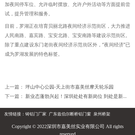
加夜间停车位、允许临时摆放、允许户外活动等方面提前尝
试，提升管理和服务。
目前，罗湖正在培育贝丽北路夜间经济示范街区，大力推进
人民南路、嘉宾路、宝安北路、宝安南路等建设示范街区。
除了重点建设东门老街夜间经济示范街区外，“夜间经济”已
成为罗湖发展的特色标签。
上一篇：
坪山中心公园-天上街市嘉美丝摩天轮乐园
下一篇：
新业态蓬勃兴起！深圳处处有新岗位 到处是新机会
友情链接：
铸铝门厂家
广东兹伯尔断桥铝门窗
泉州桥架
Copyright © 2022深圳市嘉美丝实业有限公司 All rights
reserved