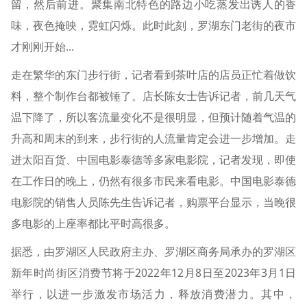
留，然后前进。聚集南北特色的路边小吃蒸发出诱人的香
味，夜色掩映，霓虹闪烁。此时此刻，罗湖东门老街的夜市
才刚刚开始...
走在繁华的东门步行街，记者看到茶叶店的店员正忙着做饮
料，整个制作台都被锤了。店长陈女士告诉记者，前几天气
温下降了，所以客流量变化不是很明显，但预计随着气温的
升高和周末的到来，步行街的人流量肯定会进一步增加。走
进太阳百货、中国电影泰德等多家电影院，记者发现，即使
在工作日的晚上，仍然有很多市民来看电影。中国电影泰德
电影院的销售人员陈先生告诉记者，购票平台显示，当晚很
多电影的上座率都比平时高很多。
据悉，由罗湖区人民政府主办、罗湖区商务局承办的罗湖区
新年时尚街区消费节将于2022年12月8日至2023年3月1日
举行，以进一步激发市场活力，释放消费潜力。其中，